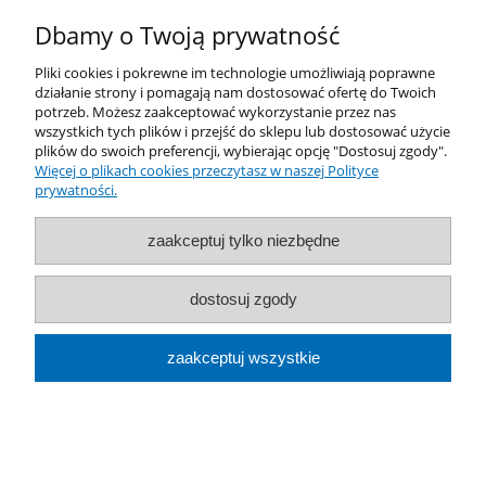
Dbamy o Twoją prywatność
Informacje
Pliki cookies i pokrewne im technologie umożliwiają poprawne
działanie strony i pomagają nam dostosować ofertę do Twoich
O nas
potrzeb. Możesz zaakceptować wykorzystanie przez nas
wszystkich tych plików i przejść do sklepu lub dostosować użycie
plików do swoich preferencji, wybierając opcję "Dostosuj zgody".
pokaż pełną wersję strony
Więcej o plikach cookies przeczytasz w naszej Polityce
prywatności.
Sklep internetowy Shoper.pl
zaakceptuj tylko niezbędne
dostosuj zgody
zaakceptuj wszystkie