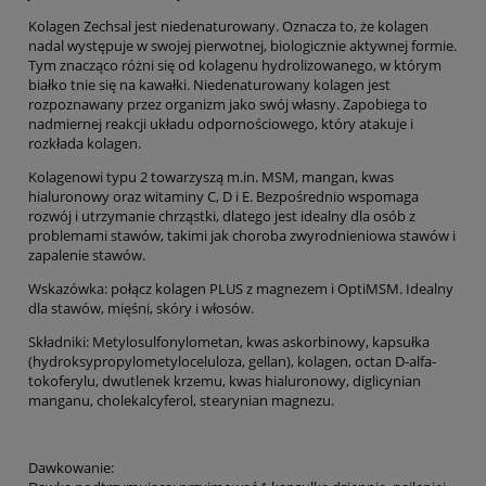
Kolagen Zechsal jest niedenaturowany. Oznacza to, że kolagen
nadal występuje w swojej pierwotnej, biologicznie aktywnej formie.
Tym znacząco różni się od kolagenu hydrolizowanego, w którym
białko tnie się na kawałki. Niedenaturowany kolagen jest
rozpoznawany przez organizm jako swój własny. Zapobiega to
nadmiernej reakcji układu odpornościowego, który atakuje i
rozkłada kolagen.
Kolagenowi typu 2 towarzyszą m.in. MSM, mangan, kwas
hialuronowy oraz witaminy C, D i E. Bezpośrednio wspomaga
rozwój i utrzymanie chrząstki, dlatego jest idealny dla osób z
problemami stawów, takimi jak choroba zwyrodnieniowa stawów i
zapalenie stawów.
Wskazówka: połącz kolagen PLUS z magnezem i OptiMSM. Idealny
dla stawów, mięśni, skóry i włosów.
Składniki: Metylosulfonylometan, kwas askorbinowy, kapsułka
(hydroksypropylometyloceluloza, gellan), kolagen, octan D-alfa-
tokoferylu, dwutlenek krzemu, kwas hialuronowy, diglicynian
manganu, cholekalcyferol, stearynian magnezu.
Dawkowanie: