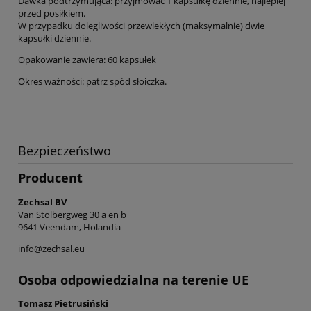
Dawka podtrzymująca: przyjmować 1 kapsułkę dziennie, najlepiej
przed posiłkiem.
W przypadku dolegliwości przewlekłych (maksymalnie) dwie
kapsułki dziennie.
Opakowanie zawiera: 60 kapsułek
Okres ważności: patrz spód słoiczka.
Bezpieczeństwo
Producent
Zechsal BV
Van Stolbergweg 30 a en b
9641 Veendam, Holandia
info@zechsal.eu
Osoba odpowiedzialna na terenie UE
Tomasz Pietrusiński