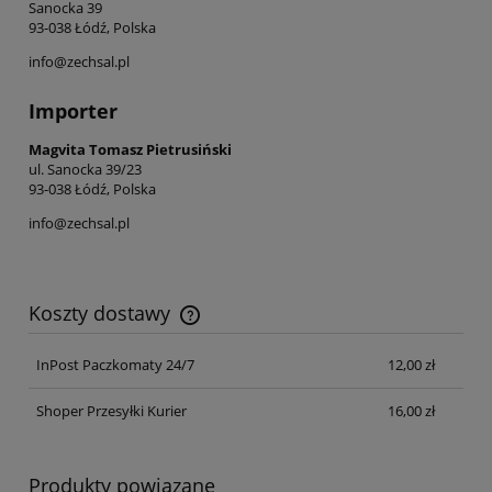
Sanocka 39
93-038 Łódź, Polska
info@zechsal.pl
Importer
Magvita Tomasz Pietrusiński
ul. Sanocka 39/23
93-038 Łódź, Polska
info@zechsal.pl
Koszty dostawy
Cena nie zawiera ewentualnych kosztów płatności
InPost Paczkomaty 24/7
12,00 zł
Shoper Przesyłki Kurier
16,00 zł
Produkty powiązane