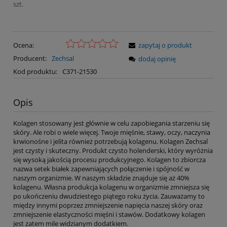
szt.
Ocena:
zapytaj o produkt
Producent:
Zechsal
dodaj opinię
Kod produktu:
C371-21530
Opis
Kolagen stosowany jest głównie w celu zapobiegania starzeniu się
skóry. Ale robi o wiele więcej. Twoje mięśnie, stawy, oczy, naczynia
krwionośne i jelita również potrzebują kolagenu. Kolagen Zechsal
jest czysty i skuteczny. Produkt czysto holenderski, który wyróżnia
się wysoką jakością procesu produkcyjnego. Kolagen to zbiorcza
nazwa setek białek zapewniających połączenie i spójność w
naszym organizmie. W naszym składzie znajduje się aż 40%
kolagenu. Własna produkcja kolagenu w organizmie zmniejsza się
po ukończeniu dwudziestego piątego roku życia. Zauważamy to
między innymi poprzez zmniejszenie napięcia naszej skóry oraz
zmniejszenie elastyczności mięśni i stawów. Dodatkowy kolagen
jest zatem mile widzianym dodatkiem.