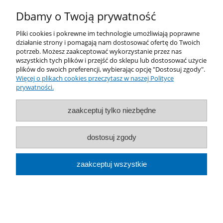
Dbamy o Twoją prywatność
Informacje
Pliki cookies i pokrewne im technologie umożliwiają poprawne
działanie strony i pomagają nam dostosować ofertę do Twoich
O nas
potrzeb. Możesz zaakceptować wykorzystanie przez nas
wszystkich tych plików i przejść do sklepu lub dostosować użycie
plików do swoich preferencji, wybierając opcję "Dostosuj zgody".
pokaż pełną wersję strony
Więcej o plikach cookies przeczytasz w naszej Polityce
prywatności.
Sklep internetowy Shoper.pl
zaakceptuj tylko niezbędne
dostosuj zgody
zaakceptuj wszystkie