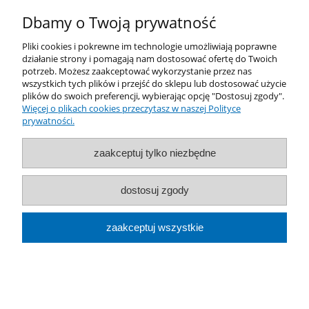
Dbamy o Twoją prywatność
Pliki cookies i pokrewne im technologie umożliwiają poprawne
działanie strony i pomagają nam dostosować ofertę do Twoich
potrzeb. Możesz zaakceptować wykorzystanie przez nas
Moje konto
wszystkich tych plików i przejść do sklepu lub dostosować użycie
plików do swoich preferencji, wybierając opcję "Dostosuj zgody".
Płatności i dostawa
Więcej o plikach cookies przeczytasz w naszej Polityce
prywatności.
Informacje
zaakceptuj tylko niezbędne
O nas
dostosuj zgody
pokaż pełną wersję strony
zaakceptuj wszystkie
Sklep internetowy Shoper.pl