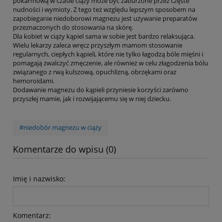
pokarmową w czasie ciąży może być zaburzone przez częste
nudności i wymioty. Z tego też względu lepszym sposobem na
zapobieganie niedoborowi magnezu jest używanie preparatów
przeznaczonych do stosowania na skórę.
Dla kobiet w ciąży kąpiel sama w sobie jest bardzo relaksująca.
Wielu lekarzy zaleca wręcz przyszłym mamom stosowanie
regularnych, ciepłych kąpieli, które nie tylko łagodzą bóle mięśni i
pomagają zwalczyć zmęczenie, ale również w celu złagodzenia bólu
związanego z rwą kulszową, opuchlizną, obrzękami oraz
hemoroidami.
Dodawanie magnezu do kąpieli przyniesie korzyści zarówno
przyszłej mamie, jak i rozwijającemu się w niej dziecku.
#niedobór magnezu w ciąży
Komentarze do wpisu (0)
Imię i nazwisko:
Komentarz: